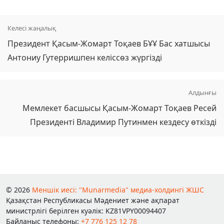
Келесі жаңалық
Президент Қасым-Жомарт Тоқаев БҰҰ Бас хатшысы
Антониу Гутерришпен келіссөз жүргізді
Алдынғы
Мемлекет басшысы Қасым-Жомарт Тоқаев Ресей
Президенті Владимир Путинмен кездесу өткізді
© 2026
Меншік иесі: "Munarmedia" медиа-холдингі ЖШС
Қазақстан Республикасы Мәдениет және ақпарат
министрлігі берілген куәлік: KZ81VPY00094407
Байланыс телефоны:
+7 776 125 12 78