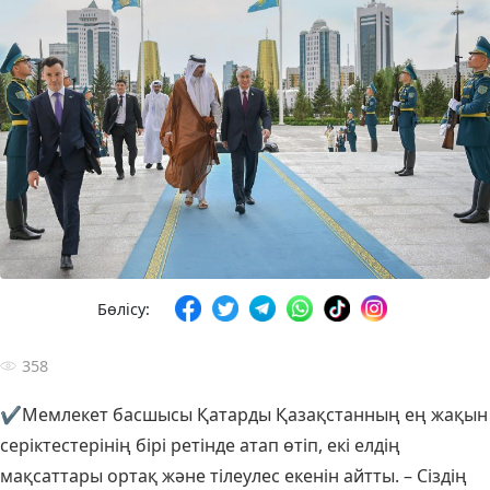
Бөлісу:
358
✔️Мемлекет басшысы Қатарды Қазақстанның ең жақын
серіктестерінің бірі ретінде атап өтіп, екі елдің
мақсаттары ортақ және тілеулес екенін айтты. – Сіздің