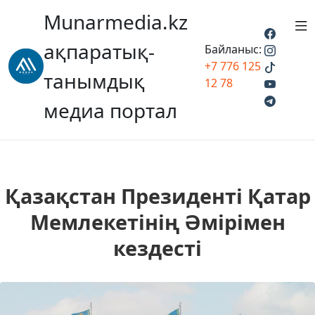
Munarmedia.kz
ақпаратық-
Байланыс:
+7 776 125
танымдық
12 78
медиа портал
Қазақстан Президенті Қатар
Мемлекетінің Әмірімен
кездесті