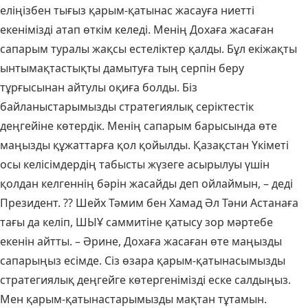
еліңізбен тығыз қарым-қатынас жасауға ниетті
екенімізді атап өткім келеді. Менің Дохаға жасаған
сапарым туралы жақсы естеліктер қалды. Бұл екіжақты
ынтымақтастықты дамытуға тың серпін беру
тұрғысынан айтулы оқиға болды. Біз
байланыстарымызды стратегиялық серіктестік
деңгейіне көтердік. Менің сапарым барысында өте
маңызды құжаттарға қол қойылды. Қазақстан Үкіметі
осы келісімдердің табысты жүзеге асырылуы үшін
қолдан келгеннің бәрін жасайды деп ойлаймын, – деді
Президент. ?? Шейх Тәмим бен Хамад Әл Тәни Астанаға
тағы да келіп, ШЫҰ саммитіне қатысу зор мәртебе
екенін айтты. – Әрине, Дохаға жасаған өте маңызды
сапарыңыз есімде. Сіз өзара қарым-қатынасымызды
стратегиялық деңгейге көтергенімізді еске салдыңыз.
Мен қарым-қатынастарымызды мақтан тұтамын.