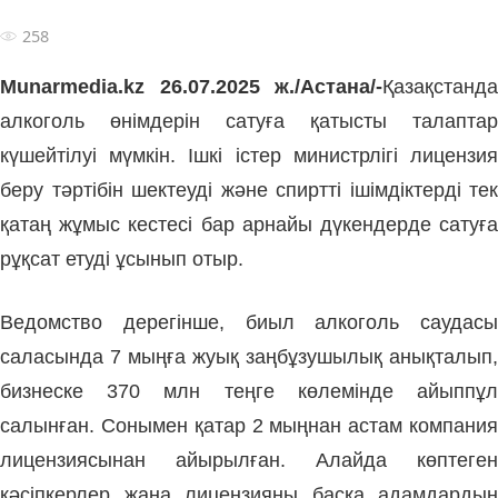
258
Munarmedia.kz 26.07.2025 ж./Астана/-
Қазақстанда
алкоголь өнімдерін сатуға қатысты талаптар
күшейтілуі мүмкін. Ішкі істер министрлігі лицензия
беру тәртібін шектеуді және спиртті ішімдіктерді тек
қатаң жұмыс кестесі бар арнайы дүкендерде сатуға
рұқсат етуді ұсынып отыр.
Ведомство дерегінше, биыл алкоголь саудасы
саласында 7 мыңға жуық заңбұзушылық анықталып,
бизнеске 370 млн теңге көлемінде айыппұл
салынған. Сонымен қатар 2 мыңнан астам компания
лицензиясынан айырылған. Алайда көптеген
кәсіпкерлер жаңа лицензияны басқа адамдардың