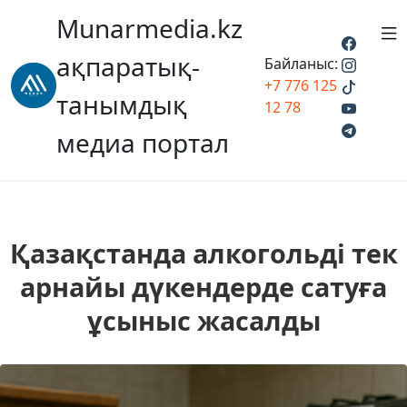
Munarmedia.kz
ақпаратық-
Байланыс:
+7 776 125
танымдық
12 78
медиа портал
Қазақстанда алкогольді тек
арнайы дүкендерде сатуға
ұсыныс жасалды