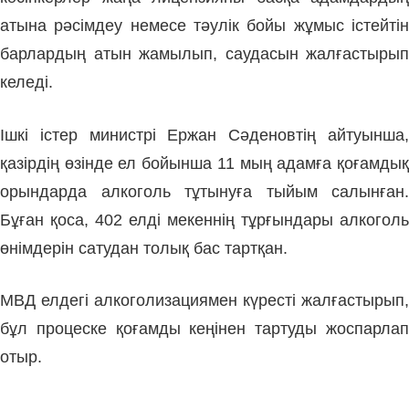
атына рәсімдеу немесе тәулік бойы жұмыс істейтін
барлардың атын жамылып, саудасын жалғастырып
келеді.
Ішкі істер министрі Ержан Сәденовтің айтуынша,
қазірдің өзінде ел бойынша 11 мың адамға қоғамдық
орындарда алкоголь тұтынуға тыйым салынған.
Бұған қоса, 402 елді мекеннің тұрғындары алкоголь
өнімдерін сатудан толық бас тартқан.
МВД елдегі алкоголизациямен күресті жалғастырып,
бұл процеске қоғамды кеңінен тартуды жоспарлап
отыр.