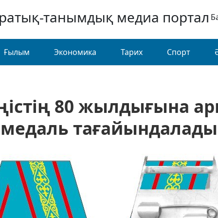
аратық-танымдық медиа портал
Б
Ғылым
Экономика
Тарих
Спорт
ңістің 80 жылдығына а
медаль тағайындалады