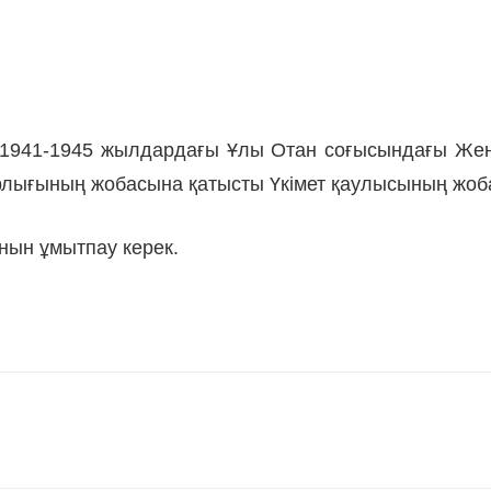
 «1941-1945 жылдардағы Ұлы Отан соғысындағы Же
рлығының жобасына қатысты Үкімет қаулысының жоба
нын ұмытпау керек.