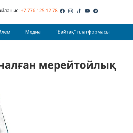
айланыс:
+7 776 125 12 78
Әлем
Медиа
"Байтақ" платформасы
рналған мерейтойлық