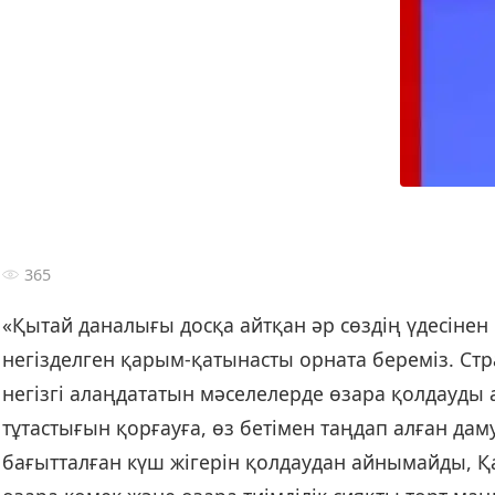
365
«Қытай даналығы досқа айтқан әр сөздің үдесінен
негізделген қарым-қатынасты орната береміз. Страт
негізгі алаңдататын мәселелерде өзара қолдауды а
тұтастығын қорғауға, өз бетімен таңдап алған дам
бағытталған күш жігерін қолдаудан айнымайды, Қаз