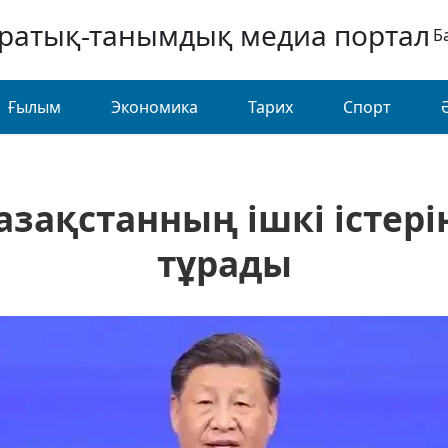
аратық-танымдық медиа портал
Б
Ғылым
Экономика
Тарих
Спорт
азақстанның ішкі істері
тұрады