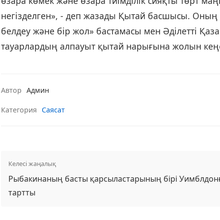
өзара көмек және өзара тиімділік сияқты төрт м
негізделген», - деп жазады Қытай басшысы. Оны
белдеу және бір жол» бастамасы мен Әділетті Қаз
тауарлардың алпауыт қытай нарығына жолын кеңей
Автор
Админ
Категория
Саясат
Келесі жаңалық
Рыбакинаның басты қарсыластарының бірі Уимблдонғ
тартты