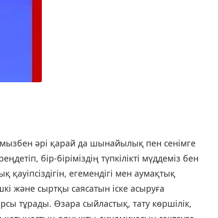
рымызбен әрі қарай да шынайылық пен сенімге
ңдетіп, бір-біріміздің түпкілікті мүддеміз бен
 қауіпсіздігін, егемендігі мен аумақтық
ішкі және сыртқы саясатын іске асыруға
арсы тұрады. Өзара сыйластық, тату көршілік,