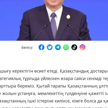
Бөлісу:
 шығу керектігін өсиет етеді. Қазақстандық доста
егиялық тұрғыда үйлескен өзара саяси сенімді тере
рттыра береміз. Қытай тарапы Қазақстанның ұлттық
у жолын ұстануға, мемлекеттің гүлденуіне қажетті 
ақстанның ішкі істеріне киліксе, кімге болса да қ