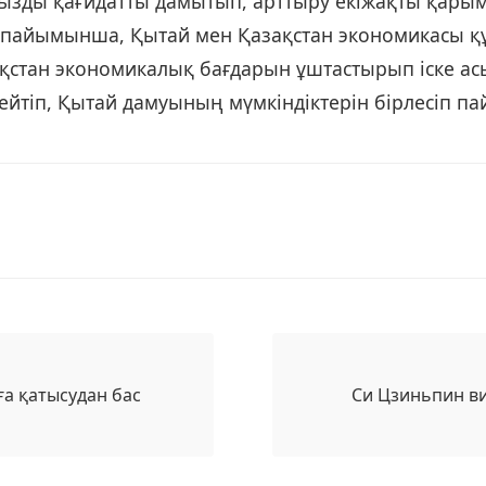
аңызды қағидатты дамытып, арттыру екіжақты қар
ң пайымынша, Қытай мен Қазақстан экономикасы қ
ақстан экономикалық бағдарын ұштастырып іске ас
тіп, Қытай дамуының мүмкіндіктерін бірлесіп пай
а қатысудан бас
Си Цзиньпин ви