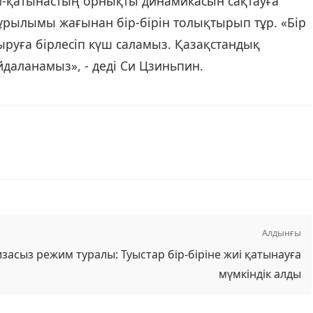
ым-қатынастың орнықты динамикасын сақтауға
ұрылымы жағынан бір-бірін толықтырып тұр. «Бір
ыруға бірлесіп күш саламыз. Қазақстандық
даланамыз», - деді Си Цзиньпин.
Алдынғы
засыз режим туралы: Туыстар бір-біріне жиі қатынауға
мүмкіндік алды