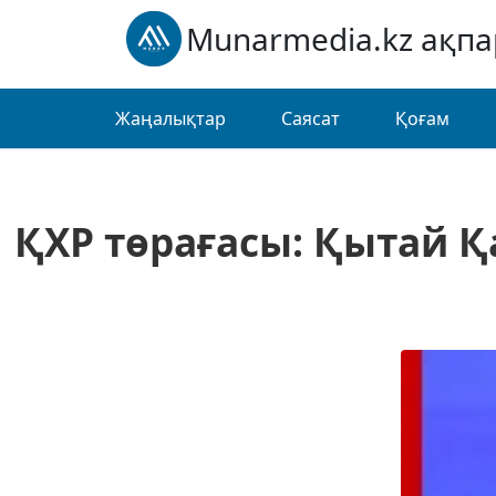
Munarmedia.kz ақп
Жаңалықтар
Саясат
Қоғам
ҚХР төрағасы: Қытай Қ