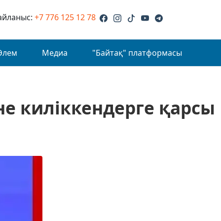
айланыс:
+7 776 125 12 78
Әлем
Медиа
"Байтақ" платформасы
не киліккендерге қарсы