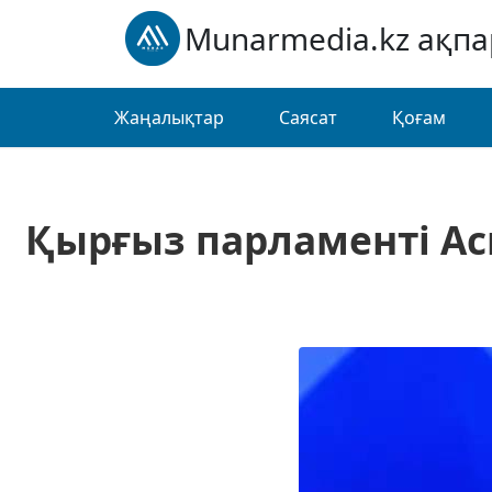
Munarmedia.kz ақп
Жаңалықтар
Саясат
Қоғам
Қырғыз парламенті Ас