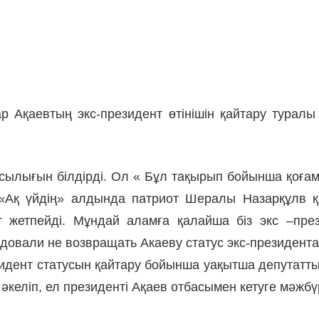
ар Ақаевтың экс-президент өтінішін қайтару турал
сылығын білдірді. Ол « Бұл тақырып бойынша қоғамн
 «Ақ үйдің» алдында патриот Шералы Назарқұлв қ
т жетпейді. Мұндай аламға қалайша біз экс –пре
овали не возвращать Акаеву статус экс-президента
зидент статусын қайтару бойынша уақытша депутатт
келіп, ел президенті Ақаев отбасымен кетуге мәжбүр