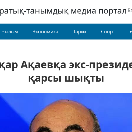
аратық-танымдық медиа портал
Б
Ғылым
Экономика
Тарих
Спорт
қар Ақаевқа экс-президе
қарсы шықты