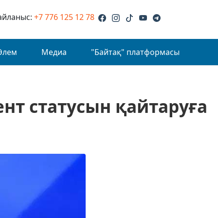
айланыс:
+7 776 125 12 78
Әлем
Медиа
"Байтақ" платформасы
нт статусын қайтаруға