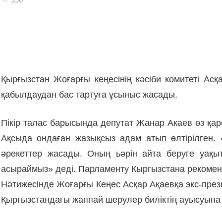
Қырғызстан Жоғарғы кеңесінің кәсіби комитеті Асқ
қабылдаудан бас тартуға ұсыныс жасады.
Пікір талас барысында депутат Жанар Акаев өз қар
Ақсыда ондаған жазықсыз адам атып өлтірілген.
әрекеттер жасады. Оның ьәрін айта беруге уақы
асыраймыз» деді. Парламенту Кыргызстана рекоменд
Нәтижесінде Жоғарғы Кеңес Асқар Ақаевқа экс-пре
Қырғызстандағы жаппай шерулер биліктің ауысуына ә