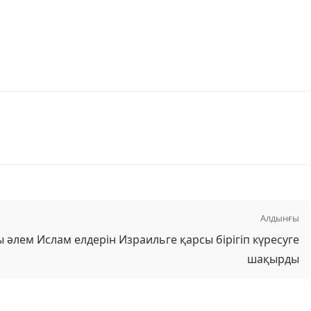
Алдынғы
әлем Ислам елдерін Израильге қарсы бірігіп күресуге
шақырды