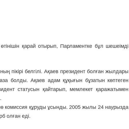
ы өтінішін қарай отырып, Парламентке бұл шешеімді
ың пікірі белгілі. Ақаев президент болған жылдары
аза болды. Ақаев адам құқығын бұзатын көптеген
зидент статусын қайтарып, мемлекет қаражатымен
.
ыө комиссия құруды ұсынды. 2005 жылы 24 наурызда
б олған еді.