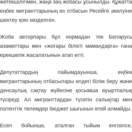
жетекшілігімен, жаңа заң жобасы ұсынылды. Құжатта
еңбек мигранттарының өз отбасын Ресейге әкелуіне
шектеу қою көзделген.
Жоба авторлары бұл нормадан тек Беларусь
азаматтары мен «жоғары білікті мамандарға» ғана
ерекшелік жасалатынын атап өтті.
Депутаттардың пайымдауынша, еңбек
мигранттарының отбасылары елдегі білім беру және
денсаулық сақтау жүйесіне қосымша ауыртпалық
түсіреді. Ал мигранттардан түсетін салықтар мен
патенттік төлемдер бюджет шығынын өтей алмайды.
Есеп бойынша, аталған тыйым енгізілсе,