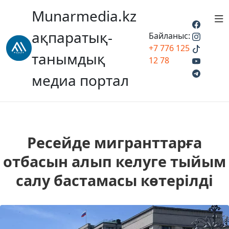
Munarmedia.kz
ақпаратық-
Байланыс:
+7 776 125
танымдық
12 78
медиа портал
Ресейде мигранттарға
отбасын алып келуге тыйым
салу бастамасы көтерілді