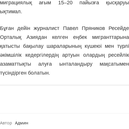
миграциялық ағым 15–20 пайызға қысқаруы
ықтимал.
Бұған дейін журналист Павел Пряников Ресейде
Орталық Азиядан келген еңбек мигранттарына
қатысты бақылау шараларының күшеюі мен түрлі
әкімшілік кедергілердің артуын олардың ресейлік
азаматтықты алуға ынталандыру мақсатымен
түсіндірген болатын.
Автор
Админ