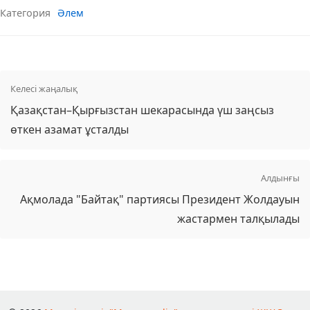
Категория
Әлем
Келесі жаңалық
Қазақстан–Қырғызстан шекарасында үш заңсыз
өткен азамат ұсталды
Алдынғы
Ақмолада "Байтақ" партиясы Президент Жолдауын
жастармен талқылады