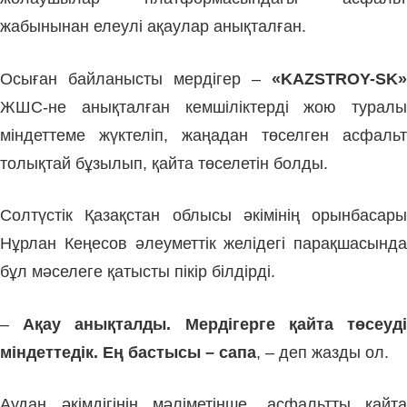
жабынынан елеулі ақаулар анықталған.
Осыған байланысты мердігер –
«KAZSTROY-SK»
ЖШС-не анықталған кемшіліктерді жою туралы
міндеттеме жүктеліп, жаңадан төселген асфальт
толықтай бұзылып, қайта төселетін болды.
Солтүстік Қазақстан облысы әкімінің орынбасары
Нұрлан Кеңесов әлеуметтік желідегі парақшасында
бұл мәселеге қатысты пікір білдірді.
–
Ақау анықталды. Мердігерге қайта төсеуд
міндеттедік. Ең бастысы – сапа
, – деп жазды ол.
Аудан әкімдігінің мәліметінше, асфальтты қайта