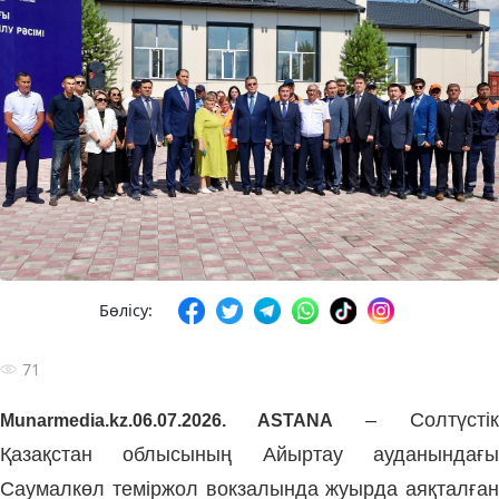
Бөлісу:
71
– Солтүсті
Munarmedia.kz.
06.07.2026. ASTANA
Қазақстан облысының Айыртау ауданындағы
Саумалкөл теміржол вокзалында жуырда аяқталған