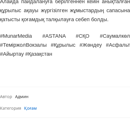
Алайда пайдалануға берілгеннен кейін анықталған
құрылыс ақауы жүргізілген жұмыстардың сапасына
қатысты қоғамдық талқылауға себеп болды.
#MunarMedia #ASTANA #СҚО #Саумалкөл
#ТеміржолВокзалы #Құрылыс #Жөндеу #Асфальт
#Айыртау #Қазақстан
Автор
Админ
Категория
Қоғам