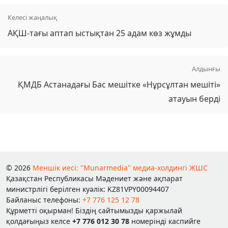
Келесі жаңалық
АҚШ-тағы аптап ыстықтан 25 адам көз жұмды
Алдынғы
ҚМДБ Астанадағы Бас мешітке «Нұрсұлтан мешіті»
атауын берді
© 2026
Меншік иесі: "Munarmedia" медиа-холдингі ЖШС
Қазақстан Республикасы Мәдениет және ақпарат
министрлігі берілген куәлік: KZ81VPY00094407
Байланыс телефоны:
+7 776 125 12 78
Құрметті оқырман! Біздің сайтымызды қаржылай
қолдағыңыз келсе
+7 776 012 30 78
номерінді каспийге