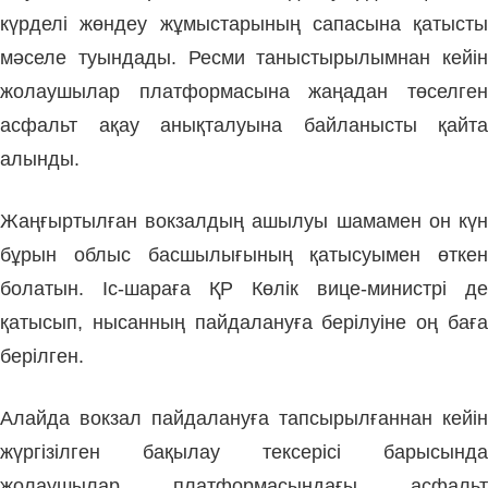
күрделі жөндеу жұмыстарының сапасына қатысты
мәселе туындады. Ресми таныстырылымнан кейін
жолаушылар платформасына жаңадан төселген
асфальт ақау анықталуына байланысты қайта
алынды.
Жаңғыртылған вокзалдың ашылуы шамамен он күн
бұрын облыс басшылығының қатысуымен өткен
болатын. Іс-шараға ҚР Көлік вице-министрі де
қатысып, нысанның пайдалануға берілуіне оң баға
берілген.
Алайда вокзал пайдалануға тапсырылғаннан кейін
жүргізілген бақылау тексерісі барысында
жолаушылар платформасындағы асфальт