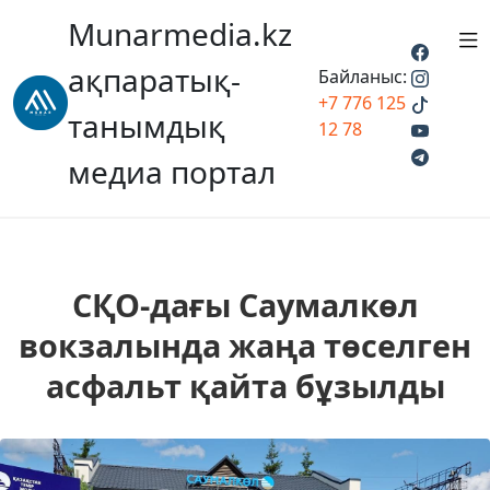
Munarmedia.kz
ақпаратық-
Байланыс:
+7 776 125
танымдық
12 78
медиа портал
СҚО-дағы Саумалкөл
вокзалында жаңа төселген
асфальт қайта бұзылды