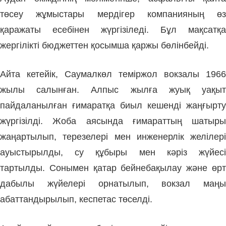
төсеу жұмыстары мердігер компанияның өз
қаражаты есебінен жүргізіледі. Бұл мақсатқа
жергілікті бюджеттен қосымша қаржы бөлінбейді.
Айта кетейік, Саумалкөл теміржол вокзалы 1966
жылы салынған. Алпыс жылға жуық уақыт
пайдаланылған ғимаратқа биыл кешенді жаңғырту
жүргізілді. Жоба аясында ғимараттың шатыры
жаңартылып, терезелері мен инженерлік желілері
ауыстырылды, су құбыры мен кәріз жүйесі
тартылды. Сонымен қатар бейнебақылау және өрт
дабылы жүйелері орнатылып, вокзал маңы
абаттандырылып, кеспетас төселді.