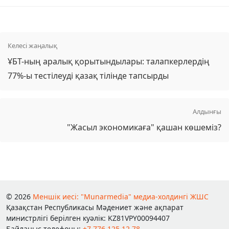
Келесі жаңалық
ҰБТ-ның аралық қорытындылары: талапкерлердің
77%-ы тестілеуді қазақ тілінде тапсырды
Алдынғы
"Жасыл экономикаға" қашан көшеміз?
© 2026
Меншік иесі: "Munarmedia" медиа-холдингі ЖШС
Қазақстан Республикасы Мәдениет және ақпарат
министрлігі берілген куәлік: KZ81VPY00094407
Байланыс телефоны:
+7 776 125 12 78