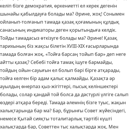
келіп бізге демократия, өркениетті ел керек дегенін
шынайы қабылдауға болады ма? Әрине, жоқ! Сонымен
ойланып-толғанып тамада қазақ қоғамының құлдық
санасының индикаторы деген қорытындыға келдік.
Тойды тамадасыз өткізуге болады ма? Әрине! Қазақ
тарихының біз жақсы білетін ХVІІІ-ХІХ ғасырларында
тамада болған жоқ. «Тойға барсаң тойып бар» деп неге
айтты қазақ? Себебі тойға тамақ ішуге бармайды,
тойдың ойын-сауығын ел болып бәрі бірге атқарады,
тойға келген бір адам қалыс қалмайды. Қазақта әр
ауылдың өнерпаз қыз-жігіттері, пысық келіншектері
болады, солар қандай той болса да дәстүрлі үлгіге салып
өздері атқара береді. Тамада әлемнің бізге туыс, жақын
халықтарында бар ма? Бар, бұрынғы Совет жүйесіндегі,
немесе Қытай сияқты тоталитарлық тәртібі күшті
халықтарда бар, Советтен тыс халықтарда жоқ. Мен