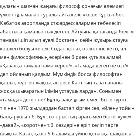
құлағын шалған жаңағы философ қонағым әлемдегі
үлкен ғұламалар туралы айта келе «кеше Тұрсынбек
Қабатов аэропланда стюардессалармен төбелесіп
абақтыға қамалыпты» дегені. Айтуына қарағанда белгілі
тамада ішіп алып әуелі боқтаған, кейін жұдырықтауға
көшкен болуы керек. Содан қонақ өз жөніне кетті, ал
мен философияның әсерінен бірден құтыла алмай
«Қазаққа тамада нәмә керек?», «Тамада деген не өзі?»
деп ойланып қалдым. Мүмкіндік болса философтан
қашық жүрген жақсы, әсіресе Канттың таза сананы
жоққа шығаратын ілімін ұстаушылардан. Сонымен
«тамада» деген не? Бұл қазақи ұғым емес, бізге гүржі
тілінен 1970 жылдардан бастап кірген сөз, үйлену тойын
басқарушы т.б. Бұл сөз орыстың арағымен бірге, «уже»,
«давай», «коротче» т.б. сөздеріне еріп келіп төрге
шықты. Қазақ қазір 5-6 адамды үйіне қонаққа шақырса