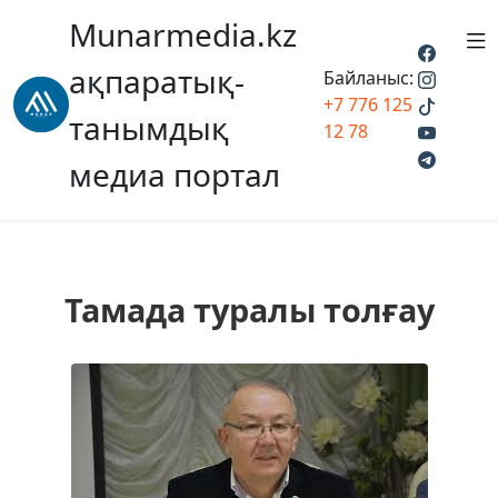
Munarmedia.kz
ақпаратық-
Байланыс:
+7 776 125
танымдық
12 78
медиа портал
Тамада туралы толғау