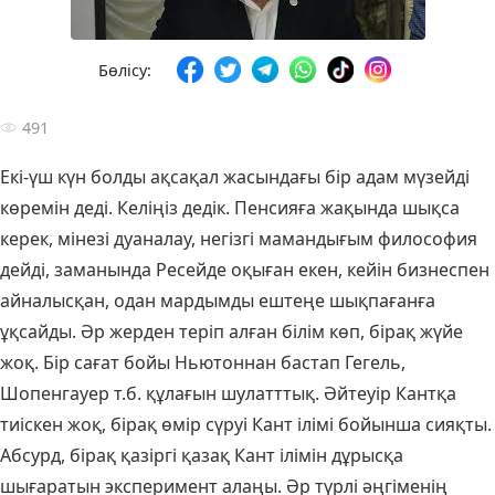
Бөлісу:
491
Екі-үш күн болды ақсақал жасындағы бір адам мүзейді
көремін деді. Келіңіз дедік. Пенсияға жақында шықса
керек, мінезі дуаналау, негізгі мамандығым философия
дейді, заманында Ресейде оқыған екен, кейін бизнеспен
айналысқан, одан мардымды ештеңе шықпағанға
ұқсайды. Әр жерден теріп алған білім көп, бірақ жүйе
жоқ. Бір сағат бойы Ньютоннан бастап Гегель,
Шопенгауер т.б. құлағын шулатттық. Әйтеуір Кантқа
тиіскен жоқ, бірақ өмір сүруі Кант ілімі бойынша сияқты.
Абсурд, бірақ қазіргі қазақ Кант ілімін дұрысқа
шығаратын эксперимент алаңы. Әр түрлі әңгіменің