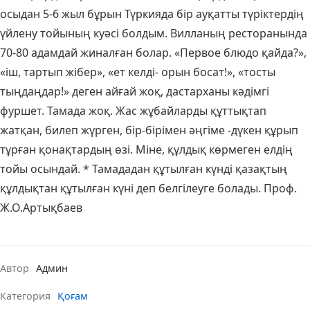
осыдан 5-6 жыл бұрын Түркияда бір ауқатты түріктердің
үйлену тойының куәсі болдым. Вилланың ресторанында
70-80 адамдай жиналған болар. «Первое блюдо қайда?»,
«іш, тартып жібер», «ет келді- орын босат!», «тосты
тыңдаңдар!» деген айғай жоқ, дастарханы кәдімгі
фуршет. Тамада жоқ. Жас жұбайларды құттықтап
жатқан, билеп жүрген, бір-бірімен әңгіме -дүкен құрып
тұрған қонақтардың өзі. Міне, құлдық көрмеген елдің
тойы осындай. * Тамададан құтылған күнді қазақтың
құлдықтан құтылған күні деп белгілеуге болады. Проф.
Ж.О.Артықбаев
Автор
Админ
Категория
Қоғам