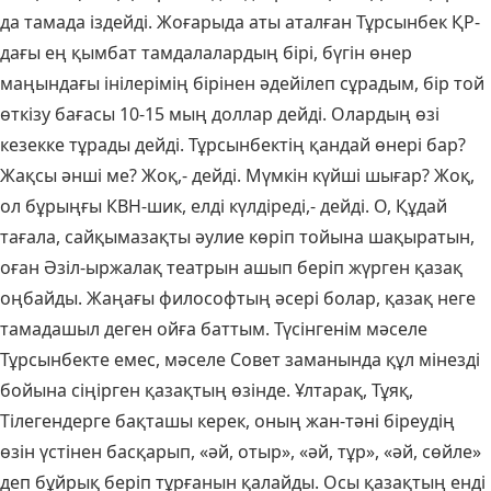
да тамада іздейді. Жоғарыда аты аталған Тұрсынбек ҚР-
дағы ең қымбат тамдалалардың бірі, бүгін өнер
маңындағы інілерімің бірінен әдейілеп сұрадым, бір той
өткізу бағасы 10-15 мың доллар дейді. Олардың өзі
кезекке тұрады дейді. Тұрсынбектің қандай өнері бар?
Жақсы әнші ме? Жоқ,- дейді. Мүмкін күйші шығар? Жоқ,
ол бұрыңғы КВН-шик, елді күлдіреді,- дейді. О, Құдай
тағала, сайқымазақты әулие көріп тойына шақыратын,
оған Әзіл-ыржалақ театрын ашып беріп жүрген қазақ
оңбайды. Жаңағы философтың әсері болар, қазақ неге
тамадашыл деген ойға баттым. Түсінгенім мәселе
Тұрсынбекте емес, мәселе Совет заманында құл мінезді
бойына сіңірген қазақтың өзінде. Ұлтарақ, Тұяқ,
Тілегендерге бақташы керек, оның жан-тәні біреудің
өзін үстінен басқарып, «әй, отыр», «әй, тұр», «әй, сөйле»
деп бұйрық беріп тұрғанын қалайды. Осы қазақтың енді