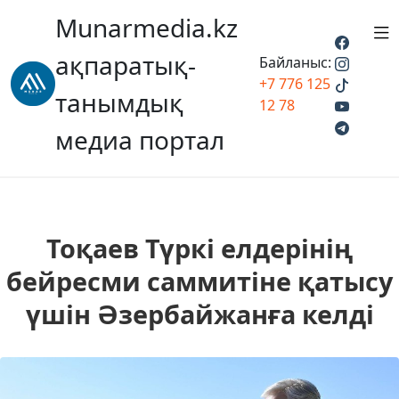
Munarmedia.kz
ақпаратық-
Байланыс:
+7 776 125
танымдық
12 78
медиа портал
Тоқаев Түркі елдерінің
бейресми саммитіне қатысу
үшін Әзербайжанға келді