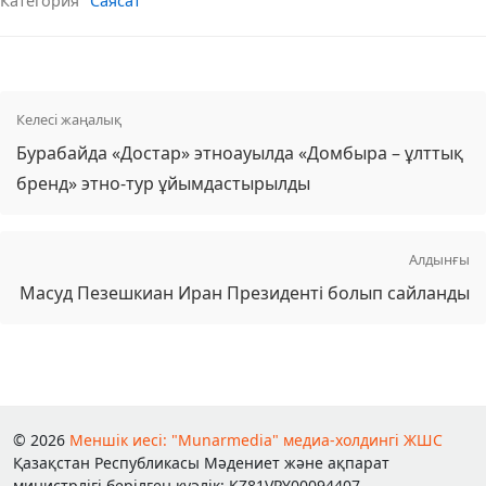
Категория
Саясат
Келесі жаңалық
Бурабайда «Достар» этноауылда «Домбыра – ұлттық
бренд» этно-тур ұйымдастырылды
Алдынғы
Масуд Пезешкиан Иран Президенті болып сайланды
© 2026
Меншік иесі: "Munarmedia" медиа-холдингі ЖШС
Қазақстан Республикасы Мәдениет және ақпарат
министрлігі берілген куәлік: KZ81VPY00094407