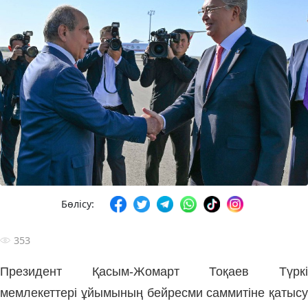
Бөлісу:
353
Президент Қасым-Жомарт Тоқаев Түркі
мемлекеттері ұйымының бейресми саммитіне қатысу