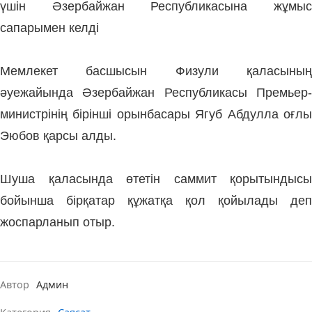
үшін Әзербайжан Республикасына жұмыс
сапарымен келді
Мемлекет басшысын Физули қаласының
әуежайында Әзербайжан Республикасы Премьер-
министрінің бірінші орынбасары Ягуб Абдулла оғлы
Эюбов қарсы алды.
Шуша қаласында өтетін саммит қорытындысы
бойынша бірқатар құжатқа қол қойылады деп
жоспарланып отыр.
Автор
Админ