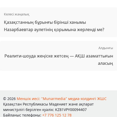
Келесі жаңалық
Қазақстанның бұрынғы бірінші ханымы
Назарбаевтар әулетінің қорымына жерленді ме?
Алдынғы
Реалити-шоуда жеңіске жетсең — АҚШ азаматтығын
аласың
© 2026
Меншік иесі: "Munarmedia" медиа-холдингі ЖШС
Қазақстан Республикасы Мәдениет және ақпарат
министрлігі берілген куәлік: KZ81VPY00094407
Байланыс телефоны:
+7 776 125 12 78