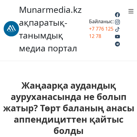
Munarmedia.kz
ақпаратық-
Байланыс:
+7 776 125
танымдық
12 78
медиа портал
Жаңаарқа аудандық
ауруханасында не болып
жатыр? Төрт баланың анасы
аппендициттен қайтыс
болды