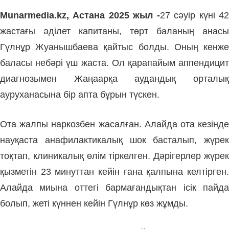
Munarmedia.kz, Астана 2025 жыл -
27 сәуір күні 4
жастағы әділет капитаны, төрт баланың анасы
Гүлнұр Жуанышбаева қайтыс болды. Оның кенже
баласы небәрі үш жаста. Ол қарапайым аппендицит
диагнозымен Жаңаарқа аудандық орталық
ауруханасына бір апта бұрын түскен.
Ота жалпы наркозбен жасалған. Алайда ота кезінде
науқаста анафилактикалық шок басталып, жүрек
тоқтап, клиникалық өлім тіркелген. Дәрігерлер жүрек
қызметін 23 минуттан кейін ғана қалпына келтірген.
Алайда миына оттегі бармағандықтан ісік пайда
болып, жеті күннен кейін Гүлнұр көз жұмды.