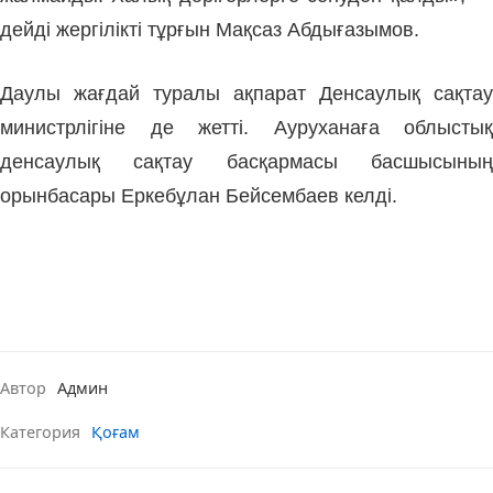
дейді жергілікті тұрғын Мақсаз Абдығазымов.
Даулы жағдай туралы ақпарат Денсаулық сақтау
министрлігіне де жетті. Ауруханаға облыстық
денсаулық сақтау басқармасы басшысының
орынбасары Еркебұлан Бейсембаев келді.
Автор
Админ
Категория
Қоғам