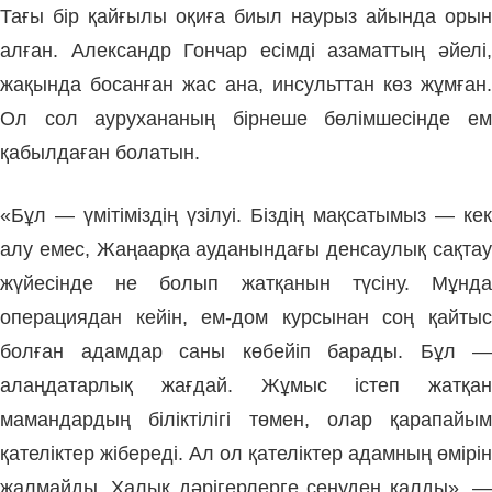
Тағы бір қайғылы оқиға биыл наурыз айында орын
алған. Александр Гончар есімді азаматтың әйелі,
жақында босанған жас ана, инсульттан көз жұмған.
Ол сол аурухананың бірнеше бөлімшесінде ем
қабылдаған болатын.
«Бұл — үмітіміздің үзілуі. Біздің мақсатымыз — кек
алу емес, Жаңаарқа ауданындағы денсаулық сақтау
жүйесінде не болып жатқанын түсіну. Мұнда
операциядан кейін, ем-дом курсынан соң қайтыс
болған адамдар саны көбейіп барады. Бұл —
алаңдатарлық жағдай. Жұмыс істеп жатқан
мамандардың біліктілігі төмен, олар қарапайым
қателіктер жібереді. Ал ол қателіктер адамның өмірін
жалмайды. Халық дәрігерлерге сенуден қалды», —