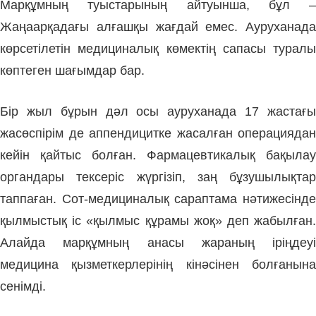
Марқұмның туыстарының айтуынша, бұл –
Жаңаарқадағы алғашқы жағдай емес. Ауруханада
көрсетілетін медициналық көмектің сапасы туралы
көптеген шағымдар бар.
Бір жыл бұрын дәл осы ауруханада 17 жастағы
жасөспірім де аппендицитке жасалған операциядан
кейін қайтыс болған. Фармацевтикалық бақылау
органдары тексеріс жүргізіп, заң бұзушылықтар
таппаған. Сот-медициналық сараптама нәтижесінде
қылмыстық іс «қылмыс құрамы жоқ» деп жабылған.
Алайда марқұмның анасы жараның іріңдеуі
медицина қызметкерлерінің кінәсінен болғанына
сенімді.