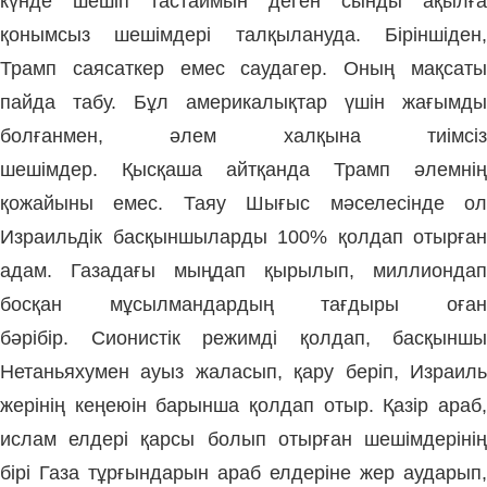
күнде шешіп тастаймын деген сынды ақылға
қонымсыз шешімдері талқылануда.
Біріншіден,
Трамп саясаткер емес саудагер.
Оның мақсат
пайда табу. Бұл америкалықтар үшін жағымды
болғанмен, әлем халқына тиімсіз
шешімдер.
Қысқаша айтқанда Трамп әлемнің
қожайыны емес.
Таяу Шығыс мәселесінде о
Израильдік басқыншыларды 100% қолдап отырған
адам.
Газадағы мыңдап қырылып, миллиондап
босқан мұсылмандардың тағдыры оған
бәрібір.
Сионистік режимді қолдап, басқыншы
Нетаньяхумен ауыз жаласып, қару беріп, Израиль
жерінің кеңеюін барынша қолдап отыр.
Қазір араб
ислам елдері қарсы болып отырған шешімдерінің
бірі Газа тұрғындарын араб елдеріне жер аударып,