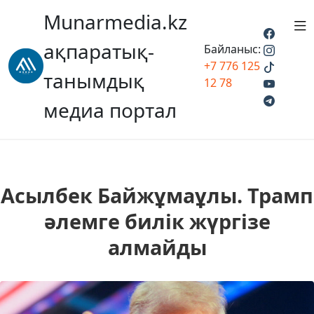
Munarmedia.kz
ақпаратық-
Байланыс:
+7 776 125
танымдық
12 78
медиа портал
Асылбек Байжұмаұлы. Трамп
әлемге билік жүргізе
алмайды