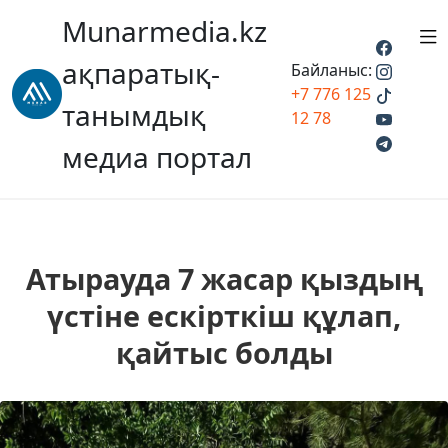
Munarmedia.kz
ақпаратық-
Байланыс:
+7 776 125
танымдық
12 78
медиа портал
Атырауда 7 жасар қыздың
үстіне ескірткіш құлап,
қайтыс болды