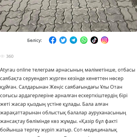
Бөлісу:
360
Atyrau online телеграм арнасының мәліметінше, отбасы
саябақта серуендеп жүрген кезінде кенеттен нөсер
құйған. Салдарынан Жеңіс саябағындағы Ұлы Отан
соғысы ардагерлеріне арналған ескерткіштердің бірі
жеті жасар қыздың үстіне құлады. Бала алған
жарақаттарынан облыстық балалар ауруханасының
жансақтау бөлімінде көз жұмды. «Қазір бұл факті
бойынша тергеу жүріп жатыр. Сот-медициналық