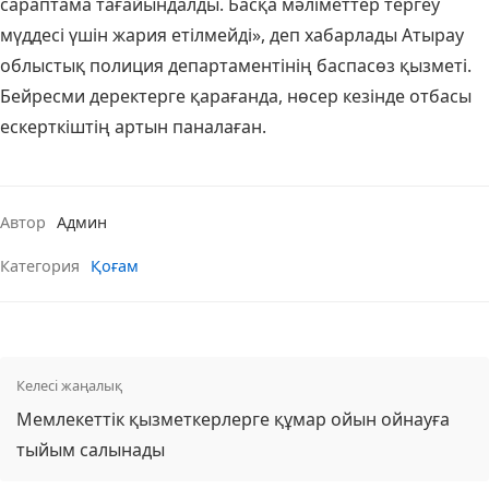
сараптама тағайындалды. Басқа мәліметтер тергеу
мүддесі үшін жария етілмейді», деп хабарлады Атырау
облыстық полиция департаментінің баспасөз қызметі.
Бейресми деректерге қарағанда, нөсер кезінде отбасы
ескерткіштің артын паналаған.
Автор
Админ
Категория
Қоғам
Келесі жаңалық
Мемлекеттік қызметкерлерге құмар ойын ойнауға
тыйым салынады