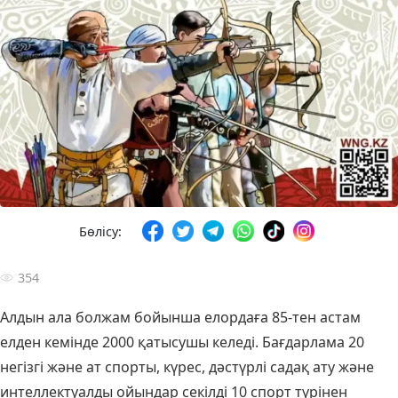
Бөлісу:
354
Алдын ала болжам бойынша елордаға 85-тен астам
елден кемінде 2000 қатысушы келеді. Бағдарлама 20
негізгі және ат спорты, күрес, дәстүрлі садақ ату және
интеллектуалды ойындар секілді 10 спорт түрінен