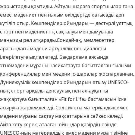
жарыстарды қамтиды. Айтулы шараға спортшылар ғана
емес, мәдениет пен ғылым өкілдері де қатысады деп
күтіліп отыр. Көшпенділер ойындары — дәстүрлі ұлттық
спорт пен мәдениеттің сақталуы мен дамуында
маңызды рөл атқарады.Сондай-ақ, мемлекеттер
арасындағы мәдени әртүрлілік пен диалогты
ілгерілетуге ықпал етеді. Бағдарлама аясында
этномәдени мұраны насихаттауға бағытталған ғылыми
конференциялар мен мәдени іс-шаралар жоспарланған.
Дүниежүзілік көшпенділер ойындарын өткізу UNESCO-
ның спорт арқылы денсаулық пен әл-ауқатты
жақсартуға бағытталған «Fit for Life» бастамасын іске
асыруға жәрдемдеседі. Сол сияқты материалдық емес
мәдени мұраны сақтау мақсаттарына сәйкес келеді.
Айта кету керек, аталған ойындар қазірдің өзінде
UNESCO-ның материалдық емес мәдени мұра тізіміне