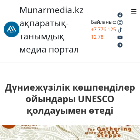
Munarmedia.kz
ақпаратық-
Байланыс:
+7 776 125
танымдық
12 78
медиа портал
Дүниежүзілік көшпенділер
ойындары UNESCO
қолдауымен өтеді