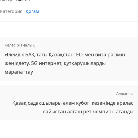
Категория
Қоғам
Келесі жаңалық
Әлемдік БАҚ-тағы Қазақстан: ЕО-мен виза рәсімін
жеңілдету, 5G интернет, құтқарушыларды
марапаттау
Алдынғы
Қазақ садақшылары әлем кубогі кезеңінде аралас
сайыстан алғаш рет чемпион атанды