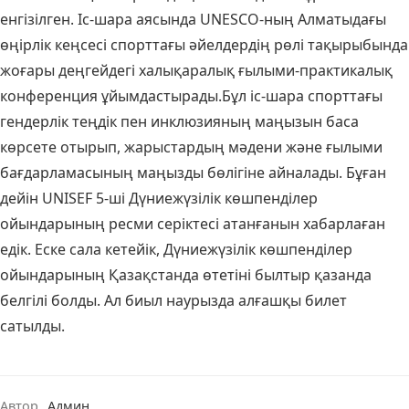
енгізілген. Іс-шара аясында UNESCO-ның Алматыдағы
өңірлік кеңсесі спорттағы әйелдердің рөлі тақырыбында
жоғары деңгейдегі халықаралық ғылыми-практикалық
конференция ұйымдастырады.Бұл іс-шара спорттағы
гендерлік теңдік пен инклюзияның маңызын баса
көрсете отырып, жарыстардың мәдени және ғылыми
бағдарламасының маңызды бөлігіне айналады. Бұған
дейін UNISEF 5-ші Дүниежүзілік көшпенділер
ойындарының ресми серіктесі атанғанын хабарлаған
едік. Еске сала кетейік, Дүниежүзілік көшпенділер
ойындарының Қазақстанда өтетіні былтыр қазанда
белгілі болды. Ал биыл наурызда алғашқы билет
сатылды.
Автор
Админ