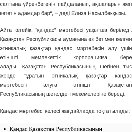
салтына үйренбегенін пайдаланып, ақшаларын жеп
кететін адамдар бар", – деді Елиза Насылбекқызы.
Айта кетейік, "қандас" мәртебесі уақытша беріледі.
Қазақстан Республикасы аумағына өз бетімен келген
этникалық қазақтар қандас мәртебесін алу үшін
өтінішті мемлекеттік корпорацияға бере
алады. Қазақстан Республикасының шегінен тыс
жерде тұратын этникалық қазақтар қандас
мәртебесін алуға өтінішті Қазақстан
Республикасының шетелдегі мекемелеріне береді.
Қандас мәртебесi келесі жағдайларда тоқтатылады:
Қандас Қазақстан Республикасының