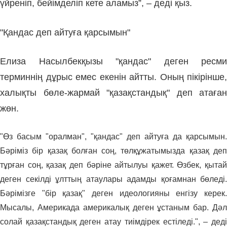
үйреніп, бейімделіп кете аламыз”, – деді қыз.
"Қандас деп айтуға қарсымын"
Елиза Насылбекқызы "қандас" деген ресми
терминнің дұрыс емес екенін айтты. Оның пікірінше,
халықты бөле-жармай "қазақстандық" деп атаған
жөн.
"Өз басым "оралман", "қандас" деп айтуға да қарсымын.
Бәріміз бір қазақ болған соң, төлқұжатымызда қазақ деп
тұрған соң, қазақ деп бәріне айтылуы қажет. Өзбек, қытай
деген секілді ұлттың атаулары адамды қоғамнан бөледі.
Бәрімізге "бір қазақ" деген идеологияны енгізу керек.
Мысалы, Америкада америкалық деген ұстаным бар. Дәл
солай қазақстандық деген атау тиімдірек естіледі.", – деді