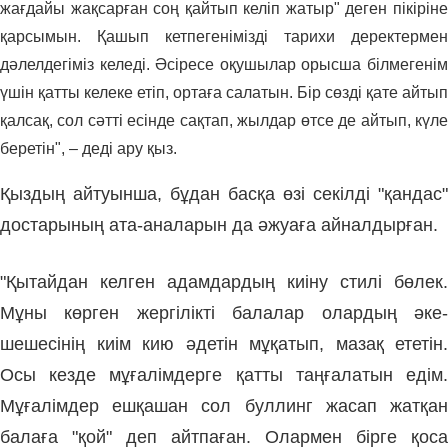
жағдайы жақсарған соң қайтып келіп жатыр" деген пікіріне
қарсымын. Қашып кетпегенімізді тарихи деректермен
дәлелдегіміз келеді. Әсіресе оқушылар орысша білмегенім
үшін қатты келеке етіп, ортаға салатын. Бір сөзді қате айтып
қалсақ, сол сәтті есінде сақтап, жылдар өтсе де айтып, күле
беретін", – деді ару қыз.
Қыздың айтуынша, бұдан басқа өзі секілді "қандас"
достарының ата-аналарын да әжуаға айналдырған.
"Қытайдан келген адамдардың киіну стилі бөлек.
Мұны көрген жергілікті балалар олардың әке-
шешесінің киім кию әдетін мұқатып, мазақ ететін.
Осы кезде мұғалімдерге қатты таңғалатын едім.
Мұғалімдер ешқашан сол буллинг жасап жатқан
балаға "қой" деп айтпаған. Олармен бірге қоса