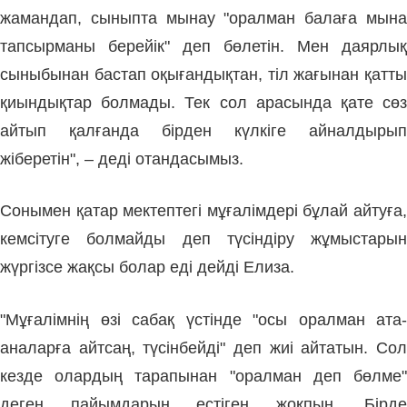
жамандап, сыныпта мынау "оралман балаға мына
тапсырманы берейік" деп бөлетін. Мен даярлық
сыныбынан бастап оқығандықтан, тіл жағынан қатты
қиындықтар болмады. Тек сол арасында қате сөз
айтып қалғанда бірден күлкіге айналдырып
жіберетін", – деді отандасымыз.
Сонымен қатар мектептегі мұғалімдері бұлай айтуға,
кемсітуге болмайды деп түсіндіру жұмыстарын
жүргізсе жақсы болар еді дейді Елиза.
"Мұғалімнің өзі сабақ үстінде "осы оралман ата-
аналарға айтсаң, түсінбейді" деп жиі айтатын. Сол
кезде олардың тарапынан "оралман деп бөлме"
деген пайымдарын естіген жоқпын. Бірде