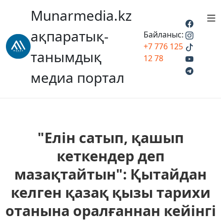
Munarmedia.kz
ақпаратық-
Байланыс:
+7 776 125
танымдық
12 78
медиа портал
"Елін сатып, қашып
кеткендер деп
мазақтайтын": Қытайдан
келген қазақ қызы тарихи
отанына оралғаннан кейінгі