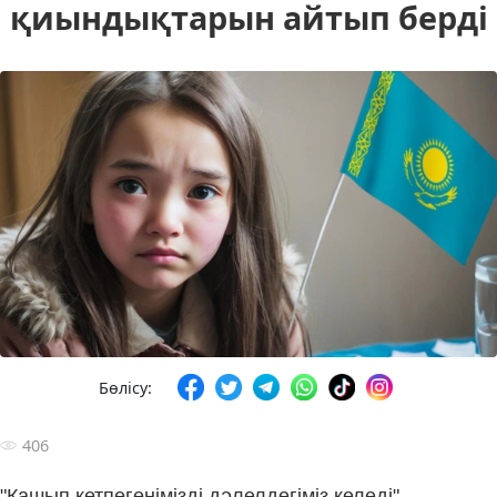
қиындықтарын айтып берді
Бөлісу:
406
"Қашып кетпегенімізді дәлелдегіміз келеді"