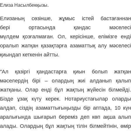
Елиза Насылбекқызы.
Елизаның сөзінше, жұмыс істей бастағаннан
бері ортасында қандас мәселесі
мүлдем қозғалмаған. Ол, керісінше, елімізге енді
оралып жатқан қазақтарға азаматтық алу мәселесі
қиындап кеткенін айтты.
"Ал қазіргі қандастарға қиын болып жатқан
мәселердің бірі – олардың жиі алданып қалып
жатқаны. Олар енді бұл жақтың жүйесін білмейді.
Бізде ұзақ күту керек. Нотариустағылар оларды
алдап, сіздің азаматтығыңызды бір аптада, 10 күн
аралығында шығарып береміз деп көп ақша алып
алады. Олардың бұл жақтың тілін білмейтінін, өмір