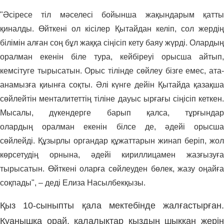
"Әсіресе тіл мәселесі бойынша жақындарым қатты
қиналды. Өйткені ол кісілер Қытайдан келіп, сол жердің
білімін алған соң бұл жаққа сіңісіп кету баяу жүрді. Олардың
оралман екенін біле тура, кейбіреуі орысша айтып,
кемсітуге тырысатын. Орыс тілінде сөйлеу бізге емес, ата-
анамызға қиынға соқты. Әлі күнге дейін Қытайда қазақша
сөйлейтін менталитеттің тіліне дауыс ырғағы сіңісіп кеткен.
Мысалы, дүкендерге барып қалса, тұрғындар
олардың
оралман екенін білсе де, әдейі орысш
сөйлейді.
Құзырлы органдар құжаттарын жинап беріп, жол
көрсетудің орнына,
әдейі кириллицамен жазғызуға
тырысатын.
Өйткені
оларға сөйлеуден бөлек, жазу оңайғ
соқпады
", – деді Елиза Насылбекқызы.
Қыз 10-сыныпты қала мектебінде жалғастырған.
Қуанышқа орай, қалалықтар қыздың шыққан жерін