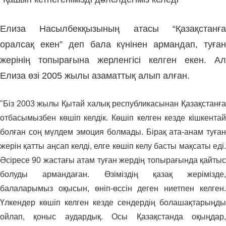
Елиза Насылбекқызының атасы “Қазақстанға
оралсақ екен” деп бала күнінен армандап, туған
жерінің топырағына жерленгісі келген екен. Ал
Елиза өзі 2005 жылы азаматтық алып алған.
"Біз 2003 жылы Қытай халық республикасынан Қазақстанға
отбасымызбен көшіп келдік. Көшіп келген кезде кішкентай
болған соң мүлдем эмоция болмады. Бірақ ата-анам туған
жерін қатты аңсап келді, елге көшіп келу басты мақсаты еді.
Әсіресе 90 жастағы атам туған жердің топырағында қайтыс
болуды армандаған. Өзіміздің қазақ жерімізде,
балаларымыз оқысын, өніп-өссін деген ниетпен келген.
Үлкендер көшіп келген кезде сендердің болашақтарыңды
ойлап, қоныс аудардық. Осы Қазақстанда оқыңдар,