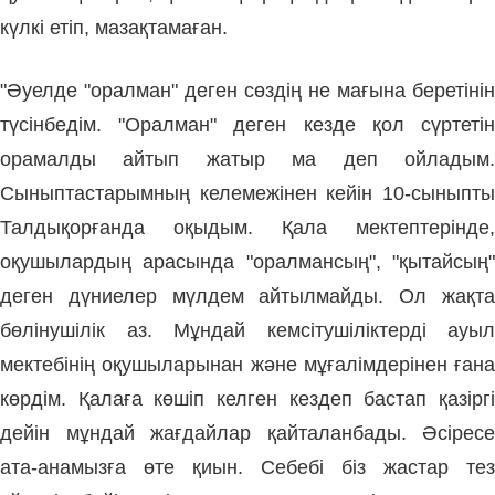
күлкі етіп, мазақтамаған.
"Әуелде "оралман" деген сөздің не мағына беретінін
түсінбедім. "Оралман" деген кезде қол сүртетін
орамалды айтып жатыр ма деп ойладым.
Сыныптастарымның келемежінен кейін 10-сыныпты
Талдықорғанда оқыдым. Қала мектептерінде,
оқушылардың арасында "оралмансың", "қытайсың"
деген дүниелер мүлдем айтылмайды. Ол жақта
бөлінушілік аз. Мұндай кемсітушіліктерді ауыл
мектебінің оқушыларынан және мұғалімдерінен ғана
көрдім. Қалаға көшіп келген кездеп бастап қазіргі
дейін мұндай жағдайлар қайталанбады. Әсіресе
ата-анамызға өте қиын. Себебі біз жастар тез