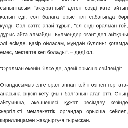
сыныптасым "аккуратный" деген сөзді қате айтып
қалып еді, сол балаға орыс тілі сабағында бәрі
күлді. Сол сәтте апай тұрып, "ол енді оралман ғой,
дұрыс айта алмайды. Күлмеңдер оған" деп айтқаны
әлі есімде. Қазір ойласам, мұндай буллинг қоғамда
емес, мектепте көп болады", – деді ол.
"Оралман екенін білсе де, әдейі орысша сөйлейді"
Отандасымыз елге оралғаннан кейін өзінен гөрі ата-
анасына сіңісіп кету қиын болғанын атап өтті. Оның
айтуынша, әке-шешесі құжат ресімдеу кезінде
жергілікті мемлекеттік органдар орысша сөйлеп,
кириллицамен жаздыртуға тырысқан.