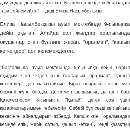
дамыңдар деп жиі айтатын. Біз келген кезде көбі қазақша
таза сөйлемейтін", – деді Елиза Насылбекқызы.
Елиза Насылбекқызы ауыл мектебінде 9-сыныпқа
дейін оқыған. Алайда сол жылдар аралығында
оқушылар оған буллинг жасап, "оралман", "қашып
кеткендер" деп келемеждеген.
"Бастапқыда ауыл мектебінде 9-сыныпқа дейін барып
оқыдым. Сол кездегі сыныптастарым "оралман", "қашып
кеткендер" деп мазақтайтын. Бірақ олардың сөзіне мән
бермей жүре бердім. Дегенмен шыдамның да шегі бар.
Қателеспесем 8-сыныпта "Қытай" деген сөзі үшін
қатарластарыммен төбелестім. Себебі бұл сөзді көп айтып,
кекесінге айналдырып жіберді. Көпшіліктің "оралмандар
кезінде елін, жерін сатып, қашып кеткен", "енді қазақтың