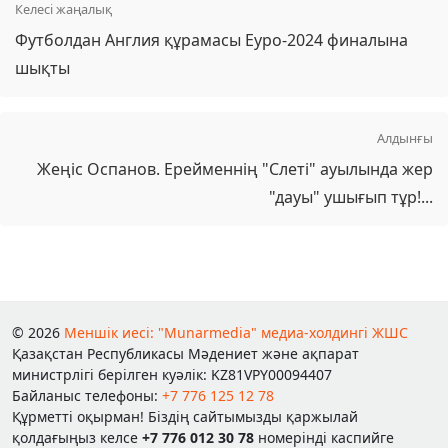
Келесі жаңалық
Футболдан Англия құрамасы Еуро-2024 финалына
шықты
Алдынғы
Жеңіс Оспанов. Ерейменнің "Слеті" ауылында жер
"дауы" ушығып тұр!...
© 2026
Меншік иесі: "Munarmedia" медиа-холдингі ЖШС
Қазақстан Республикасы Мәдениет және ақпарат
министрлігі берілген куәлік: KZ81VPY00094407
Байланыс телефоны:
+7 776 125 12 78
Құрметті оқырман! Біздің сайтымызды қаржылай
қолдағыңыз келсе
+7 776 012 30 78
номерінді каспийге