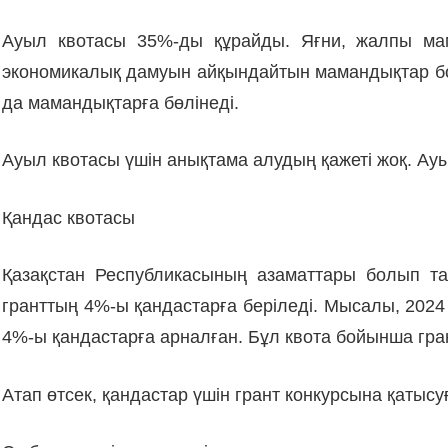
Ауыл квотасы 35%-ды құрайды. Яғни, жалпы мам
экономикалық дамуын айқындайтын мамандықтар бо
да мамандықтарға бөлінеді.
Ауыл квотасы үшін анықтама алудың қажеті жоқ. Ауы
Қандас квотасы
Қазақстан Республикасының азаматтары болып т
гранттың 4%-ы қандастарға беріледі. Мысалы, 2024
4%-ы қандастарға арналған. Бұл квота бойынша гран
Атап өтсек, қандастар үшін грант конкурсына қатысу