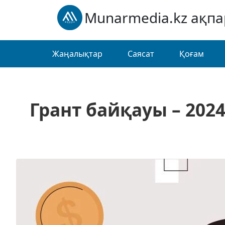
Munarmedia.kz ақп
Жаңалықтар
Саясат
Қоғам
Грант байқауы – 202