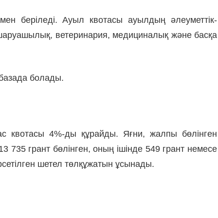
ен беріледі. Ауыл квотасы ауылдың әлеуметтік-
шаруашылық, ветеринария, медициналық және басқа
т базада болады.
с квотасы 4%-ды құрайды. Яғни, жалпы бөлінген
 735 грант бөлінген, оның ішінде 549 грант немесе
өрсетілген шетел төлқұжатын ұсынады.