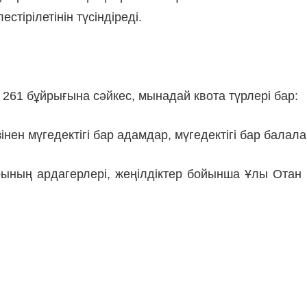
тірілетінін түсіндіреді.
261 бұйрығына сәйкес, мынадай квота түрлері бар:
езінен мүгедектігі бар адамдар, мүгедектігі бар бал
ының ардагерлері, жеңілдіктер бойынша Ұлы Отан с