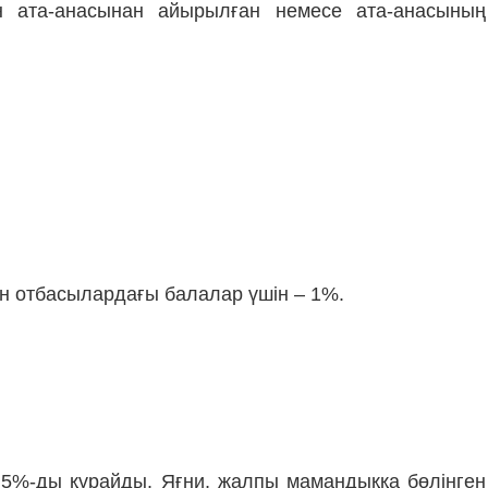
н ата-анасынан айырылған немесе ата-анасының
ған отбасылардағы балалар үшін – 1%.
 5%-ды құрайды. Яғни, жалпы мамандыққа бөлінген