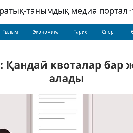
аратық-танымдық медиа портал
Б
Ғылым
Экономика
Тарих
Спорт
4: Қандай квоталар бар ж
алады