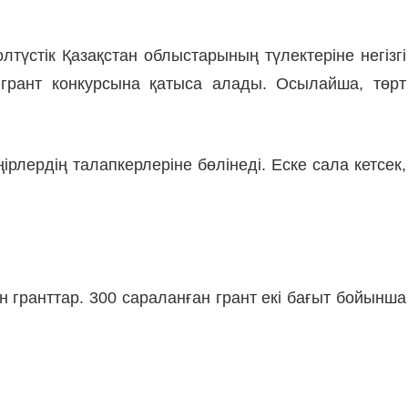
лтүстік Қазақстан облыстарының түлектеріне негізгі
грант конкурсына қатыса алады. Осылайша, төрт
лердің талапкерлеріне бөлінеді. Еске сала кетсек,
н гранттар. 300 сараланған грант екі бағыт бойынша