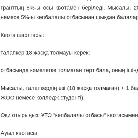
гранттың 5%-ы осы квотамен беріледі. Мысалы, 2
немесе 5%-ы көпбалалы отбасынан шыққан балала
Квота шарттары:
талапкер 18 жасқа толмауы керек;
отбасында кәмелетке толмаған төрт бала, оның ішін
Мысалы, талапкердің өзі (18 жасқа толмаған) + 1 ба
ЖОО немесе колледж студенті).
Оқи отырыңыз: ҰТО "көпбалалы отбасы" квотасымен 
Ауыл квотасы