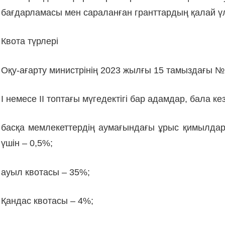
бағдарламасы мен сараланған гранттардың қалай үлес
Квота түрлері
Оқу-ағарту министрінің 2023 жылғы 15 тамыздағы № 
I немесе II топтағы мүгедектігі бар адамдар, бала к
басқа мемлекеттердiң аумағындағы ұрыс қимылдар
үшін – 0,5%;
ауыл квотасы – 35%;
Қандас квотасы – 4%;