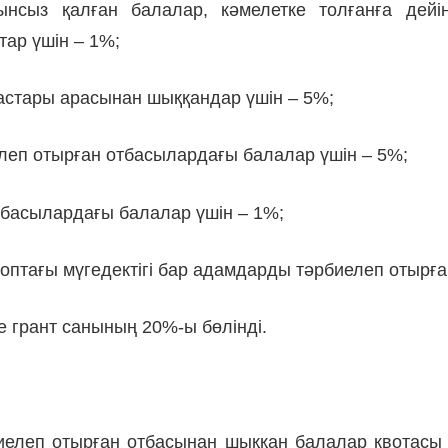
ынсыз қалған балалар, кәмелетке толғанға дейі
ар үшін – 1%;
жастары арасынан шыққандар үшін – 5%;
елеп отырған отбасылардағы балалар үшін – 5%;
тбасылардағы балалар үшін – 1%;
І топтағы мүгедектігі бар адамдарды тәрбиелеп отыр
е грант санының 20%-ы бөлінді.
биелеп отырған отбасынан шыққан балалар квотасы