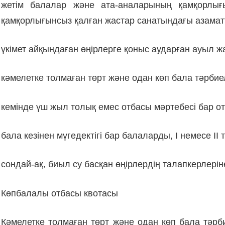
жетім балалар және ата-аналарының қамқорлығ
қамқорлығынсыз қалған жастар санатындағы азаматт
үкімет айқындаған өңірлерге қоныс аударған ауыл 
кәмелетке толмаған төрт және одан көп бала тәрби
кемінде үш жыл толық емес отбасы мәртебесі бар о
бала кезінен мүгедектігі бар балаларды, І немесе І
сондай-ақ, биыл су басқан өңірлердің талапкерлерін
Көпбалалы отбасы квотасы
Кәмелетке толмаған төрт және одан көп бала тәр