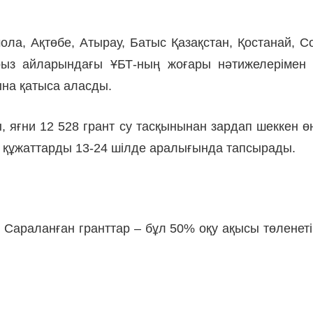
ла, Ақтөбе, Атырау, Батыс Қазақстан, Қостанай, Со
рыз айларындағы ҰБТ-ның жоғары нәтижелерімен 
сына қатыса аласды.
яғни 12 528 грант су тасқынынан зардап шеккен өңір
а құжаттарды 13-24 шілде аралығында тапсырады.
. Сараланған гранттар – бұл 50% оқу ақысы төленеті