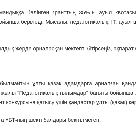
андыққа бөлінген гранттың 35%-ы ауыл квотасым
йынша беріледі. Мысалы, педагогикалық, IT, ауыл 
лдық жерде орналасқан мектепті бітірсеңіз, ақпара
абылмайтын ұлты қазақ адамдарға арналған Қанда
 жылы "Педагогикалық ғылымдар" бағыты бойынша 13
т конкурсына қатысу үшін қандастар ұлты (қазақ) к
ға ҰБТ-ның шекті балдары бекітілмеген.