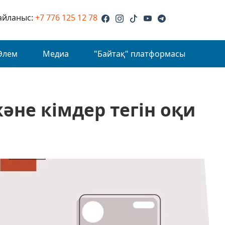
айланыс:
+7 776 125 12 78
Әлем
Медиа
"Байтақ" платформасы
әне кімдер тегін оқи