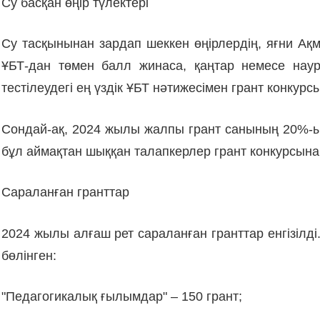
Су басқан өңір түлектері
Су тасқынынан зардап шеккен өңірлердің, яғни Ақмо
ҰБТ-дан төмен балл жинаса, қаңтар немесе нау
тестілеудегі ең үздік ҰБТ нәтижесімен грант конкур
Сондай-ақ, 2024 жылы жалпы грант санының 20%-ы, 
бұл аймақтан шыққан талапкерлер грант конкурсын
Сараланған гранттар
2024 жылы алғаш рет сараланған гранттар енгізілді
бөлінген:
"Педагогикалық ғылымдар" – 150 грант;