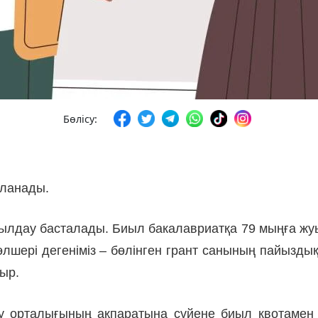
Бөлісу:
яланады.
былдау басталады. Биыл бакалавриатқа 79 мыңға жуық
өлшері дегеніміз – бөлінген грант санының пайыздық
тыр.
 орталығының ақпаратына сүйене биыл квотамен кі