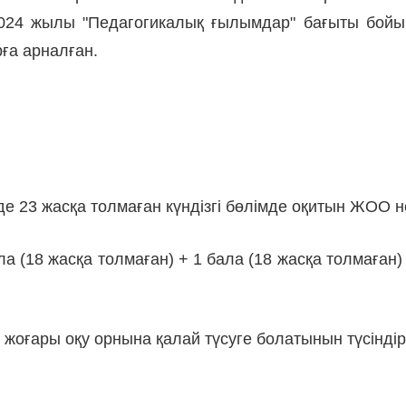
024 жылы "Педагогикалық ғылымдар" бағыты бойын
рға арналған.
де 23 жасқа толмаған күндізгі бөлімде оқитын ЖОО н
ла (18 жасқа толмаған) + 1 бала (18 жасқа толмаған) 
жоғары оқу орнына қалай түсуге болатынын түсіндір