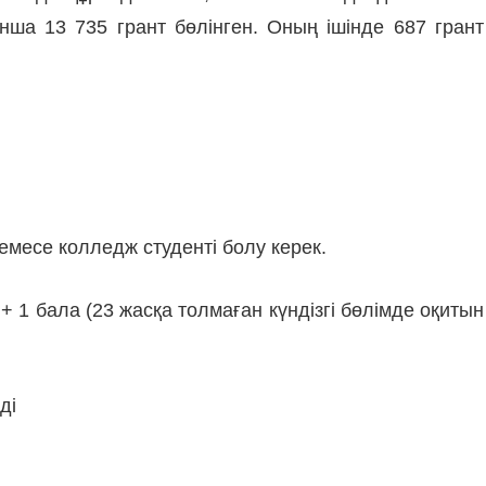
ша 13 735 грант бөлінген. Оның ішінде 687 грант
емесе колледж студенті болу керек.
+ 1 бала (23 жасқа толмаған күндізгі бөлімде оқитын
ді