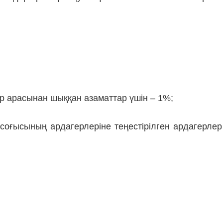
алар арасынан шыққан азаматтар үшін – 1%;
оғысының ардагерлеріне теңестірілген ардагерлер