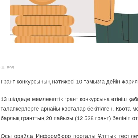
893
Грант конкурсының нәтижесі 10 тамызға дейін жари
13 шілдеде мемлекеттік грант конкурсына өтініш қа
талапкерлерге арнайы квоталар бекітілген. Квота м
барлық гранттың 20 пайызы (12 528 грант) бөлініп о
Осы орайда Информбюро порталы Ұлттық тестілеу