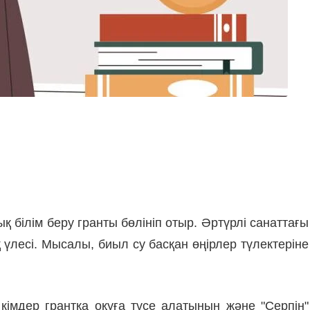
 білім беру гранты бөлініп отыр. Әртүрлі санаттағы
 үлесі. Мысалы, биыл су басқан өңірлер түлектеріне
мдер грантқа оқуға түсе алатынын және "Серпін"