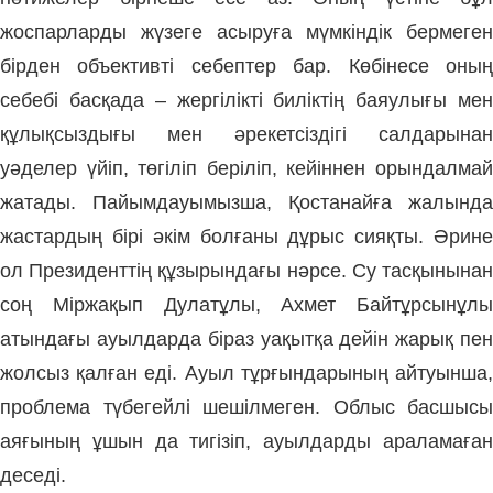
жоспарларды жүзеге асыруға мүмкіндік бермеген
бірден объективті себептер бар. Көбінесе оның
себебі басқада – жергілікті биліктің баяулығы мен
құлықсыздығы мен әрекетсіздігі салдарынан
уәделер үйіп, төгіліп беріліп, кейіннен орындалмай
жатады. Пайымдауымызша, Қостанайға жалында
жастардың бірі әкім болғаны дұрыс сияқты. Әрине
ол Президенттің құзырындағы нәрсе. Су тасқынынан
соң Міржақып Дулатұлы, Ахмет Байтұрсынұлы
атындағы ауылдарда біраз уақытқа дейін жарық пен
жолсыз қалған еді. Ауыл тұрғындарының айтуынша,
проблема түбегейлі шешілмеген. Облыс басшысы
аяғының ұшын да тигізіп, ауылдарды араламаған
деседі.